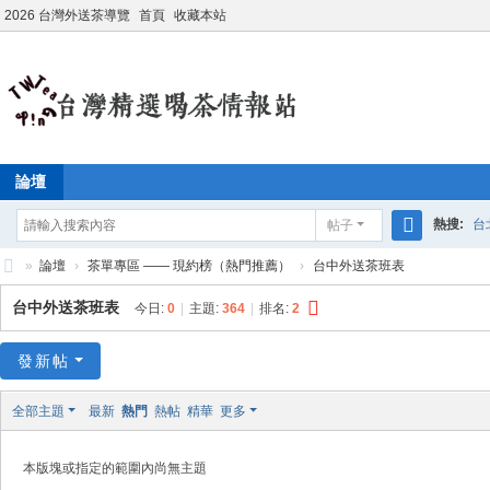
2026 台灣外送茶導覽
首頁
收藏本站
論壇
熱搜:
台
帖子
搜
»
論壇
›
茶單專區 —— 現約榜（熱門推薦）
›
台中外送茶班表
學生妹兼
索
台
台中外送茶班表
今日:
0
|
主題:
364
|
排名:
2
灣
外
發新帖
送
全部主題
最新
熱門
熱帖
精華
更多
茶
情
本版塊或指定的範圍內尚無主題
報