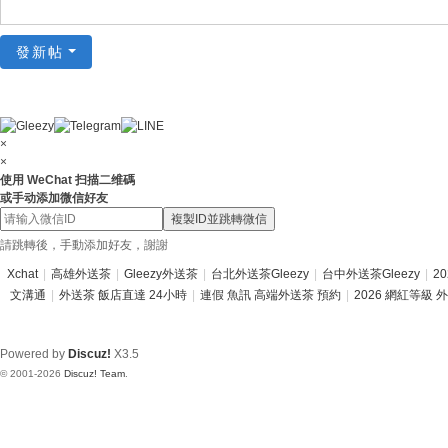
總
發新帖
站
|
台
北
×
×
台
使用 WeChat 扫描二维碼
或手动添加微信好友
中
複製ID並跳轉微信
高
請跳轉後，手動添加好友，謝謝
雄
Xchat
|
高雄外送茶
|
Gleezy外送茶
|
台北外送茶Gleezy
|
台中外送茶Gleezy
|
2
新
文溝通
|
外送茶 飯店直達 24小時
|
連假 魚訊 高端外送茶 預約
|
2026 網紅等級 
竹
台
Powered by
Discuz!
X3.5
南
© 2001-2026
Discuz! Team
.
外
送