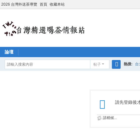
2026 台灣外送茶導覽
首頁
收藏本站
論壇
熱搜:
台
帖子
搜
學生妹兼
索
請先登錄後
請稍候...