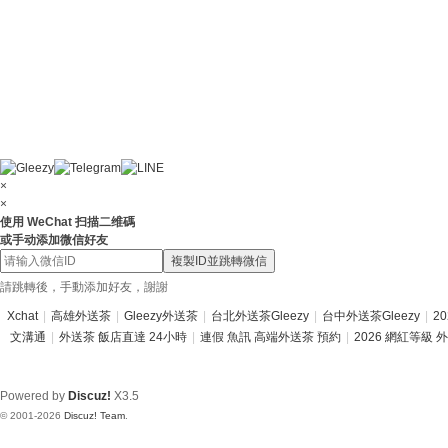
×
×
使用 WeChat 扫描二维碼
或手动添加微信好友
複製ID並跳轉微信
請跳轉後，手動添加好友，謝謝
Xchat
|
高雄外送茶
|
Gleezy外送茶
|
台北外送茶Gleezy
|
台中外送茶Gleezy
|
2
文溝通
|
外送茶 飯店直達 24小時
|
連假 魚訊 高端外送茶 預約
|
2026 網紅等級 
Powered by
Discuz!
X3.5
© 2001-2026
Discuz! Team
.