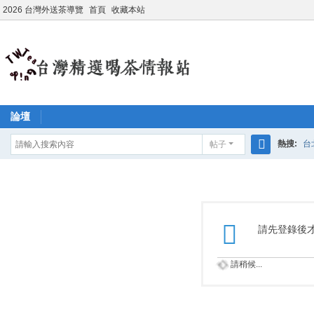
2026 台灣外送茶導覽
首頁
收藏本站
論壇
熱搜:
台
帖子
搜
學生妹兼
索
請先登錄後
請稍候...