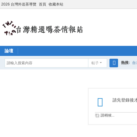
2026 台灣外送茶導覽
首頁
收藏本站
論壇
熱搜:
台
帖子
搜
學生妹兼
索
請先登錄後
請稍候...