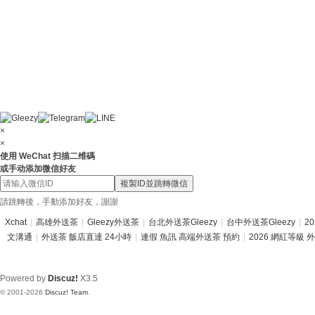
×
×
使用 WeChat 扫描二维碼
或手动添加微信好友
複製ID並跳轉微信
請跳轉後，手動添加好友，謝謝
Xchat
|
高雄外送茶
|
Gleezy外送茶
|
台北外送茶Gleezy
|
台中外送茶Gleezy
|
2
文溝通
|
外送茶 飯店直達 24小時
|
連假 魚訊 高端外送茶 預約
|
2026 網紅等級 
Powered by
Discuz!
X3.5
© 2001-2026
Discuz! Team
.