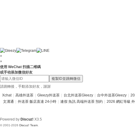
×
×
使用 WeChat 扫描二维碼
或手动添加微信好友
複製ID並跳轉微信
請跳轉後，手動添加好友，謝謝
Xchat
|
高雄外送茶
|
Gleezy外送茶
|
台北外送茶Gleezy
|
台中外送茶Gleezy
|
2
文溝通
|
外送茶 飯店直達 24小時
|
連假 魚訊 高端外送茶 預約
|
2026 網紅等級 
Powered by
Discuz!
X3.5
© 2001-2026
Discuz! Team
.