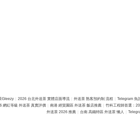
leezy
|
2026 台北外送茶 實體店面導流
|
外送茶 熟客預約制 流程
|
Telegram 
26 網紅等級 外送茶 真實評價
|
南港 經貿園區 外送茶 飯店推薦
|
竹科工程師首選：20
外送茶 2026 推薦
|
台南 高鐵特區 外送茶 懶人
|
Teleg