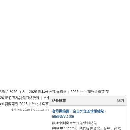
魚訊群組 2026 加入
|
2026 隱私外送茶 無痕交
|
2026 台北 商務外送茶 英
26 新竹高品質魚訊總整理
|
台中 七期 外送茶 頂級會所
|
水湳經貿園區
站长推荐
關閉
ram 資源索引 2026
|
台北外送茶
|
Gleezy外送茶
|
台灣外送茶情報總站
GMT+8, 2026-8-6 15:13
, Processed in 0.029411 second(s), 15 queries .
老司機推薦！全台外送茶情報總站 -
aiai8877.com
歡迎來到全台外送茶情報總站
(aiai8877.com)。我們提供台北、台中、高雄