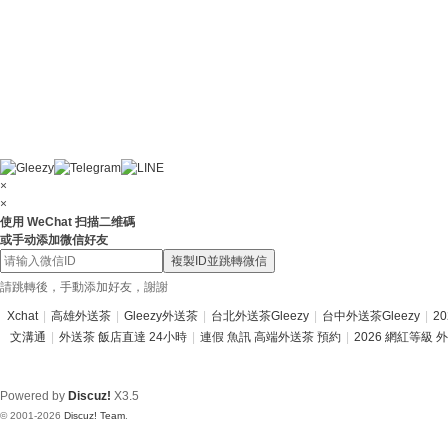
×
×
使用 WeChat 扫描二维碼
或手动添加微信好友
複製ID並跳轉微信
請跳轉後，手動添加好友，謝謝
Xchat
|
高雄外送茶
|
Gleezy外送茶
|
台北外送茶Gleezy
|
台中外送茶Gleezy
|
2
文溝通
|
外送茶 飯店直達 24小時
|
連假 魚訊 高端外送茶 預約
|
2026 網紅等級 
Powered by
Discuz!
X3.5
© 2001-2026
Discuz! Team
.