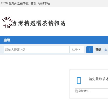
2026 台灣外送茶導覽
首頁
收藏本站
論壇
熱搜:
台
帖子
搜
學生妹兼
索
請先登錄後
請稍候...