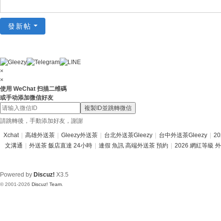
總
發新帖
站
|
台
北
×
×
台
使用 WeChat 扫描二维碼
或手动添加微信好友
中
複製ID並跳轉微信
高
請跳轉後，手動添加好友，謝謝
雄
Xchat
|
高雄外送茶
|
Gleezy外送茶
|
台北外送茶Gleezy
|
台中外送茶Gleezy
|
2
新
文溝通
|
外送茶 飯店直達 24小時
|
連假 魚訊 高端外送茶 預約
|
2026 網紅等級 
竹
台
Powered by
Discuz!
X3.5
南
© 2001-2026
Discuz! Team
.
外
送