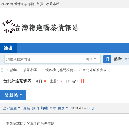
2026 台灣外送茶導覽
首頁
收藏本站
論壇
熱搜:
台
帖子
搜
»
論壇
›
茶單專區 —— 現約榜（熱門推薦）
›
台北外送茶班表
學生妹兼
索
台
台北外送茶班表
今日:
0
|
主題:
373
|
排名:
1
灣
外
發新帖
送
全部主題
最新
熱門
熱帖
精華
更多
2026-08-05
茶
情
本版塊或指定的範圍內尚無主題
報