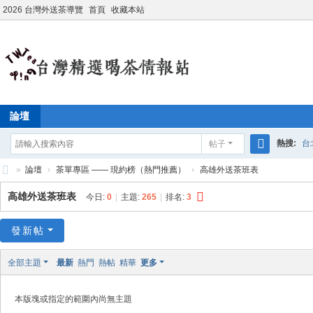
2026 台灣外送茶導覽
首頁
收藏本站
論壇
熱搜:
台
帖子
搜
»
論壇
›
茶單專區 —— 現約榜（熱門推薦）
›
高雄外送茶班表
學生妹兼
索
台
高雄外送茶班表
今日:
0
|
主題:
265
|
排名:
3
灣
外
發新帖
送
全部主題
最新
熱門
熱帖
精華
更多
茶
情
本版塊或指定的範圍內尚無主題
報