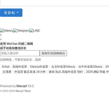
總
發新帖
站
|
台
北
×
×
台
使用 WeChat 扫描二维碼
或手动添加微信好友
中
複製ID並跳轉微信
高
請跳轉後，手動添加好友，謝謝
雄
Xchat
|
高雄外送茶
|
Gleezy外送茶
|
台北外送茶Gleezy
|
台中外送茶Gleezy
|
2
新
文溝通
|
外送茶 飯店直達 24小時
|
連假 魚訊 高端外送茶 預約
|
2026 網紅等級 
竹
台
Powered by
Discuz!
X3.5
南
© 2001-2026
Discuz! Team
.
外
送