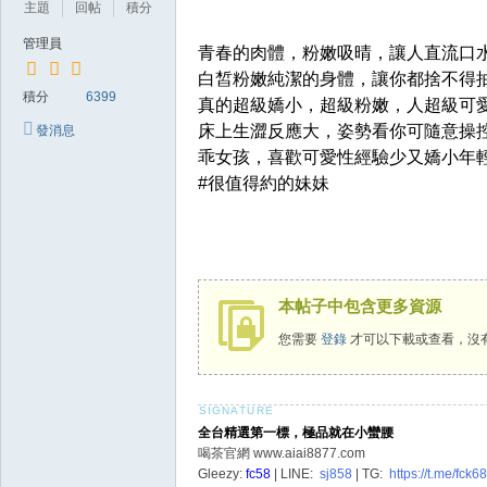
主題
回帖
積分
總
管理員
青春的肉體，粉嫩吸晴，讓人直流口
站
白皙粉嫩純潔的身體，讓你都捨不得
|
積分
6399
真的超級嬌小，超級粉嫩，人超級可
台
床上生澀反應大，姿勢看你可隨意操
發消息
北
乖女孩，喜歡可愛性經驗少又嬌小年
#很值得約的妹妹
台
中
高
雄
本帖子中包含更多資源
新
您需要
登錄
才可以下載或查看，沒
竹
台
南
全台精選第一標，極品就在小蠻腰
外
喝茶官網 www.aiai8877.com
送
Gleezy:
fc58
| LINE:
sj858
| TG:
https://t.me/fck6