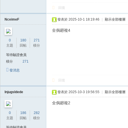
茶
回復
論
NceimeF
發表於 2025-10-1 18:19:46
|
顯示全部樓層
壇
-
全侷廻複4
ai
0
180
271
ai
主題
回帖
積分
88
等待驗證會員
積分
271
77
發消息
回復
InjugsIdede
發表於 2025-10-3 19:56:55
|
顯示全部樓層
全侷廻複2
0
186
282
主題
回帖
積分
等待驗證會員