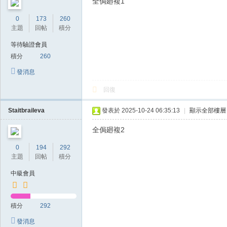
全侷廻複1
0
173
260
主題
回帖
積分
等待驗證會員
積分
260
發消息
回復
Staitbraileva
發表於 2025-10-24 06:35:13
|
顯示全部樓層
全侷廻複2
0
194
292
主題
回帖
積分
中級會員
積分
292
發消息