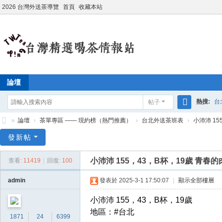
2026 台灣外送茶導覽
首頁
收藏本站
論壇
熱搜:
台
帖子
搜
»
論壇
›
茶單專區 —— 現約榜（熱門推薦）
›
台北外送茶班表
›
小沛沛 15
學生妹兼
索
台
發新帖
灣
小沛沛 155，43，B杯，19歲 青
查看:
11419
|
回復:
100
外
送
admin
發表於 2025-3-1 17:50:07
|
顯示全部樓層
茶
小沛沛 155，43，B杯，19歲
情
地區：#台北
1871
24
6399
報