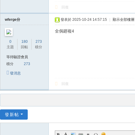
回復
wferge分
發表於 2025-10-24 14:57:15
|
顯示全部樓層
全侷廻複4
0
180
273
主題
回帖
積分
等待驗證會員
積分
273
發消息
回復
發新帖