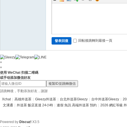
回帖後跳轉到最後一頁
發表回復
×
×
使用 WeChat 扫描二维碼
或手动添加微信好友
複製ID並跳轉微信
請跳轉後，手動添加好友，謝謝
Xchat
|
高雄外送茶
|
Gleezy外送茶
|
台北外送茶Gleezy
|
台中外送茶Gleezy
|
2
文溝通
|
外送茶 飯店直達 24小時
|
連假 魚訊 高端外送茶 預約
|
2026 網紅等級 
Powered by
Discuz!
X3.5