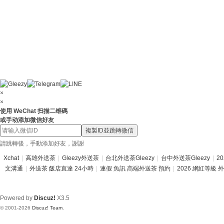
×
×
使用 WeChat 扫描二维碼
或手动添加微信好友
複製ID並跳轉微信
請跳轉後，手動添加好友，謝謝
Xchat
|
高雄外送茶
|
Gleezy外送茶
|
台北外送茶Gleezy
|
台中外送茶Gleezy
|
2
文溝通
|
外送茶 飯店直達 24小時
|
連假 魚訊 高端外送茶 預約
|
2026 網紅等級 
Powered by
Discuz!
X3.5
© 2001-2026
Discuz! Team
.