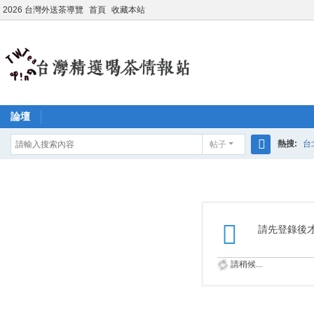
2026 台灣外送茶導覽
首頁
收藏本站
論壇
熱搜:
台
帖子
搜
學生妹兼
索
請先登錄後
請稍候...