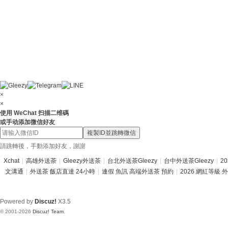
×
×
使用 WeChat 扫描二维碼
或手动添加微信好友
複製ID並跳轉微信
請跳轉後，手動添加好友，謝謝
Xchat
|
高雄外送茶
|
Gleezy外送茶
|
台北外送茶Gleezy
|
台中外送茶Gleezy
|
2
文溝通
|
外送茶 飯店直達 24小時
|
連假 魚訊 高端外送茶 預約
|
2026 網紅等級 
Powered by
Discuz!
X3.5
© 2001-2026
Discuz! Team
.