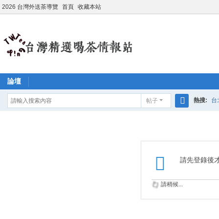
2026 台灣外送茶導覽
首頁
收藏本站
論壇
熱搜:
台
帖子
搜
學生妹兼
索
請先登錄後
請稍候...