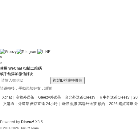
×
×
使用 WeChat 扫描二维碼
或手动添加微信好友
複製ID並跳轉微信
請跳轉後，手動添加好友，謝謝
Xchat
|
高雄外送茶
|
Gleezy外送茶
|
台北外送茶Gleezy
|
台中外送茶Gleezy
|
2
文溝通
|
外送茶 飯店直達 24小時
|
連假 魚訊 高端外送茶 預約
|
2026 網紅等級 
Powered by
Discuz!
X3.5
© 2001-2026
Discuz! Team
.