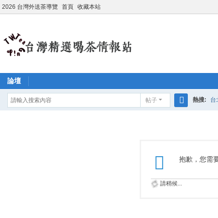
2026 台灣外送茶導覽
首頁
收藏本站
論壇
熱搜:
台
帖子
搜
學生妹兼
索
抱歉，您需
請稍候...