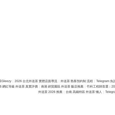
leezy
|
2026 台北外送茶 實體店面導流
|
外送茶 熟客預約制 流程
|
Telegram 
26 網紅等級 外送茶 真實評價
|
南港 經貿園區 外送茶 飯店推薦
|
竹科工程師首選：20
外送茶 2026 推薦
|
台南 高鐵特區 外送茶 懶人
|
Teleg