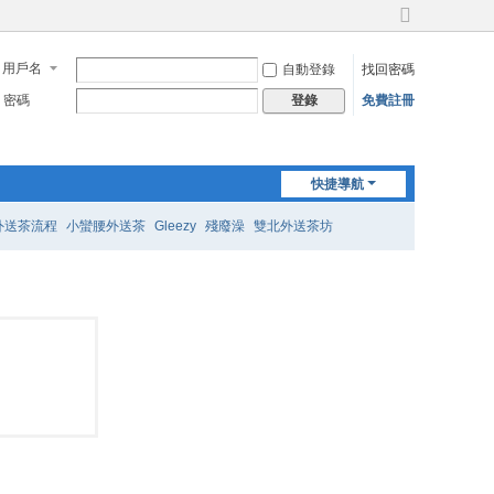
切
換
用戶名
自動登錄
找回密碼
到
寬
密碼
免費註冊
登錄
版
快捷導航
外送茶流程
小蠻腰外送茶
Gleezy
殘廢澡
雙北外送茶坊