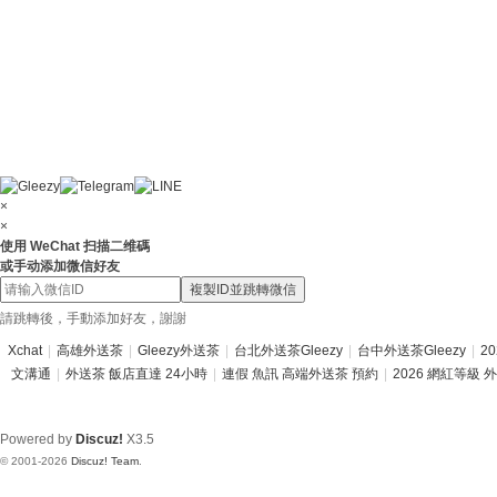
×
×
使用 WeChat 扫描二维碼
或手动添加微信好友
複製ID並跳轉微信
請跳轉後，手動添加好友，謝謝
Xchat
|
高雄外送茶
|
Gleezy外送茶
|
台北外送茶Gleezy
|
台中外送茶Gleezy
|
2
文溝通
|
外送茶 飯店直達 24小時
|
連假 魚訊 高端外送茶 預約
|
2026 網紅等級 
Powered by
Discuz!
X3.5
© 2001-2026
Discuz! Team
.