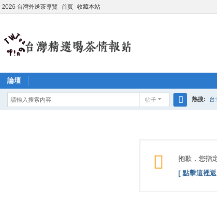
2026 台灣外送茶導覽
首頁
收藏本站
論壇
熱搜:
台
帖子
搜
學生妹兼
索
抱歉，您指
[ 點擊這裡返