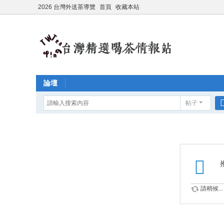
2026 台灣外送茶導覽
首頁
收藏本站
論壇
帖子
請稍候...