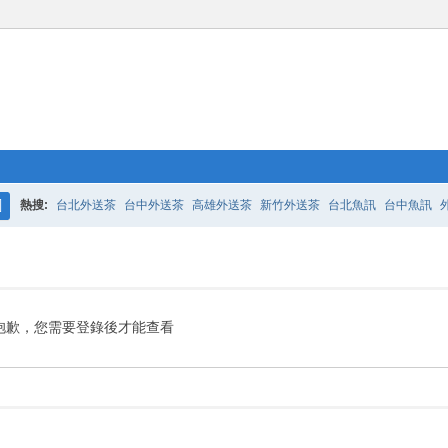
熱搜:
台北外送茶
台中外送茶
高雄外送茶
新竹外送茶
台北魚訊
台中魚訊
搜
學生妹兼職
OL上班族
索
抱歉，您需要登錄後才能查看