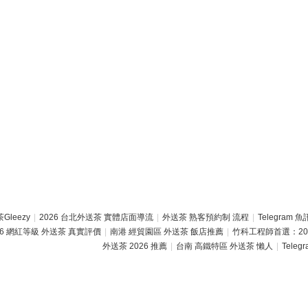
leezy
|
2026 台北外送茶 實體店面導流
|
外送茶 熟客預約制 流程
|
Telegram 
26 網紅等級 外送茶 真實評價
|
南港 經貿園區 外送茶 飯店推薦
|
竹科工程師首選：20
外送茶 2026 推薦
|
台南 高鐵特區 外送茶 懶人
|
Teleg